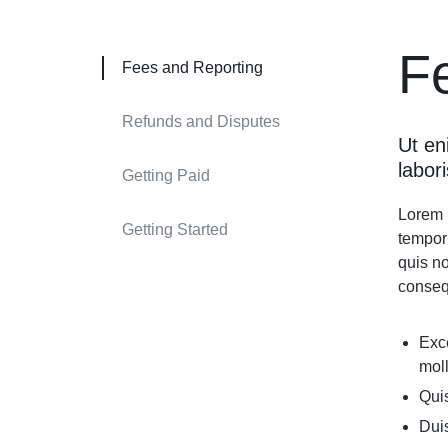
F
Fees and Reporting
Refunds and Disputes
Ut en
labor
Getting Paid
Lorem i
Getting Started
tempor
quis no
conseq
Exce
moll
Quis
Duis