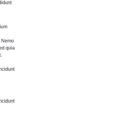
didunt
tium
o. Nemo
sed quia
.
ncidunt
ncidunt