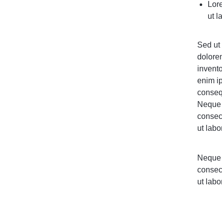
Lore
ut l
Sed ut 
dolore
invento
enim ip
conseq
Neque 
consec
ut lab
Neque 
consec
ut lab